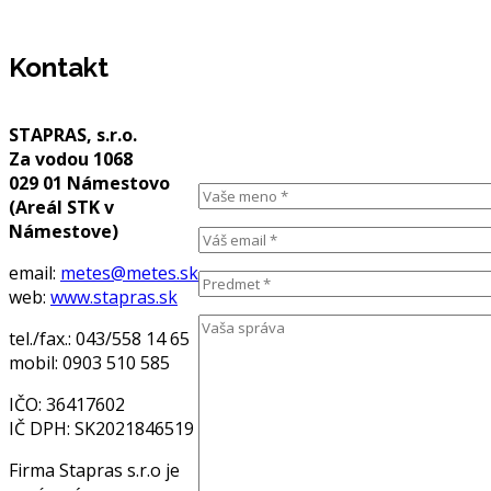
Kontakt
STAPRAS, s.r.o.
Za vodou 1068
029 01 Námestovo
(Areál STK v
Námestove)
email:
metes@metes.sk
web:
www.stapras.sk
tel./fax.: 043/558 14 65
mobil: 0903 510 585
IČO: 36417602
IČ DPH: SK2021846519
Firma Stapras s.r.o je