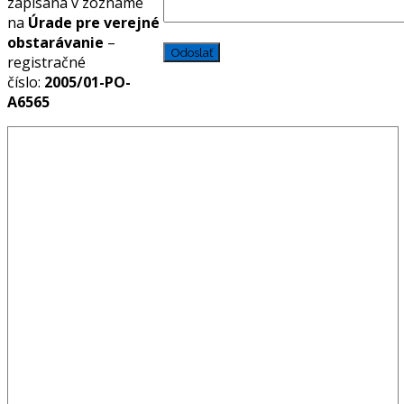
zapísaná v zozname
na
Úrade pre verejné
obstarávanie
–
registračné
číslo:
2005/01-PO-
A6565